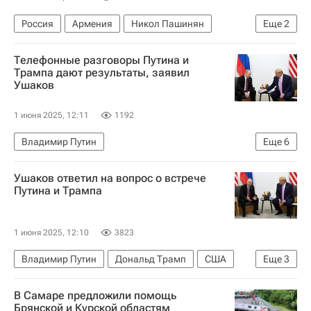
Россия
Армения
Никол Пашинян
Еще
2
Владимир Путин
В мире
Телефонные разговоры Путина и
Трампа дают результаты, заявил
Ушаков
1 июня 2025, 12:11
1192
Владимир Путин
Еще
6
Переговоры России и Украины в Стамбуле — 2025
Ушаков ответил на вопрос о встрече
Юрий Ушаков
Дональд Трамп
Россия
Путина и Трампа
США
В мире
1 июня 2025, 12:10
3823
Владимир Путин
Дональд Трамп
США
Еще
3
Россия
Юрий Ушаков
В мире
В Самаре предложили помощь
Брянской и Курской областям