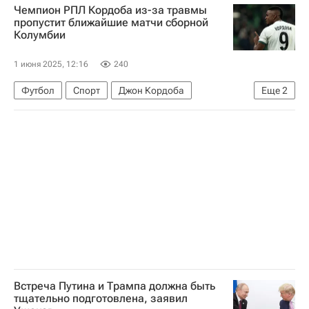
Чемпион РПЛ Кордоба из-за травмы
Михаил Евраев
Владислав Шапша
пропустит ближайшие матчи сборной
Колумбии
Александр Богомаз
РЖД
Следственный комитет России (СК РФ)
1 июня 2025, 12:16
240
Обрушение моста на поезд в Брянской области
Футбол
Спорт
Джон Кордоба
Еще
2
Краснодар
Интернасьонал
Встреча Путина и Трампа должна быть
тщательно подготовлена, заявил