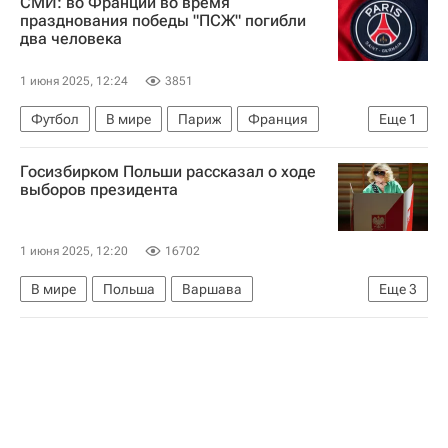
СМИ: во Франции во время
Вооруженные силы Украины
празднования победы "ПСЖ" погибли
два человека
1 июня 2025, 12:24
3851
Футбол
В мире
Париж
Франция
Еще
1
Эммануэль Макрон
Госизбирком Польши рассказал о ходе
выборов президента
1 июня 2025, 12:20
16702
В мире
Польша
Варшава
Еще
3
Рафал Тшасковски
Кароль Навроцкий
Президентские выборы в Польше — 2025