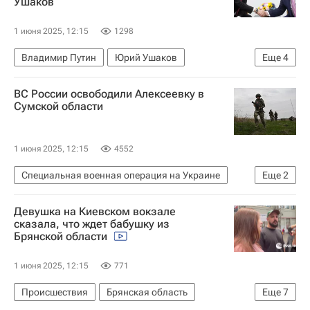
Ушаков
1 июня 2025, 12:15
1298
Владимир Путин
Юрий Ушаков
Еще
4
Дональд Трамп
США
Россия
В мире
ВС России освободили Алексеевку в
Сумской области
1 июня 2025, 12:15
4552
Специальная военная операция на Украине
Еще
2
Россия
Сумская область
Девушка на Киевском вокзале
сказала, что ждет бабушку из
Брянской области
1 июня 2025, 12:15
771
Происшествия
Брянская область
Еще
7