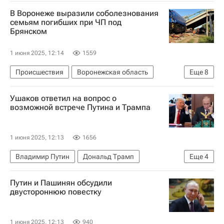
Выгоничский район
Москва
В Воронеже выразили соболезнования
Александр Богомаз
Светлана Петренко
семьям погибших при ЧП под
Брянском
Александр Бастрыкин
Следственный комитет России (СК РФ)
1 июня 2025, 12:14
1559
Обрушение моста на поезд в Брянской области
Происшествия
Воронежская область
Еще
8
Брянская область
Выгоничский район
Ушаков ответил на вопрос о
Александр Гусев (губернатор)
возможной встрече Путина и Трампа
Александр Богомаз
Светлана Петренко
Следственный комитет России (СК РФ)
1 июня 2025, 12:13
1656
Обрушение моста на поезд в Брянской области
Владимир Путин
Дональд Трамп
Еще
4
Воронеж
Юрий Ушаков
США
Россия
В мире
Путин и Пашинян обсудили
двустороннюю повестку
1 июня 2025, 12:13
940