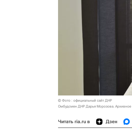
© Фото : официальный сайт ДНР
Омбудсмен ДНР Дарья Морозова. Архивное
Читать ria.ru в
Дзен