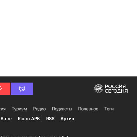
гия
Туризм
Радио
Подкасты
Полезное
Теги
uStore
Ria.ru APK
RSS
Архив