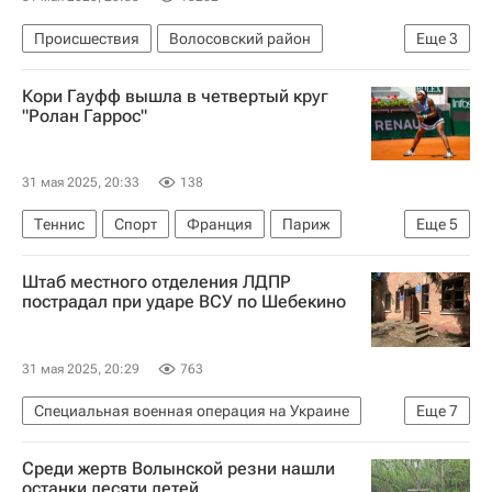
Происшествия
Волосовский район
Еще
3
Россия
Ленинградская область
Кори Гауфф вышла в четвертый круг
Следственный комитет России (СК РФ)
"Ролан Гаррос"
31 мая 2025, 20:33
138
Теннис
Спорт
Франция
Париж
Еще
5
Чехия
Кори Гауфф
Мария Боузкова
Штаб местного отделения ЛДПР
Екатерина Александрова
Ролан Гаррос
пострадал при ударе ВСУ по Шебекино
31 мая 2025, 20:29
763
Специальная военная операция на Украине
Еще
7
Происшествия
Белгородская область
Среди жертв Волынской резни нашли
Шебекино
Леонид Слуцкий (политик)
останки десяти детей