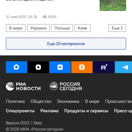
Вячеслав Гладков
ЛДПР
Вооруженные силы Украины
31 мая 2025, 20:26
6935
В мире
Украина
Польша
Киев
Еще
2
Владимир Зеленский
Еще 20 материалов
Украинская повстанческая армия*
Политика
Общество
Экономика
В мире
Происшеств
Спецпроекты
Реклама
Продукты и сервисы
Пресс-ц
Версия 2023.1 Beta
© 2026 МИА «Россия сегодня»