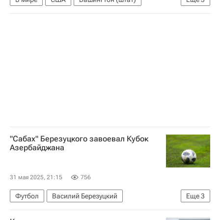
Дональд Трамп
Стивен Миллер
Гарвардский университет
"Сабах" Березуцкого завоевал Кубок
Азербайджана
31 мая 2025, 21:15
756
Футбол
Василий Березуцкий
Еще
3
Теллур Муталлимов
Кади
Карабах