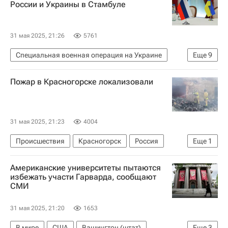
России и Украины в Стамбуле
31 мая 2025, 21:26
5761
Специальная военная операция на Украине
Еще
9
В мире
Россия
Украина
Стамбул
Пожар в Красногорске локализовали
Реджеп Тайип Эрдоган
Владимир Мединский
Румен Радев
ООН
Переговоры России и Украины в Стамбуле — 2025
31 мая 2025, 21:23
4004
Происшествия
Красногорск
Россия
Еще
1
МЧС России (Министерство РФ по делам гражданской обороны, чрезвычайным ситуациям и ликвидации последствий стихийных бедствий)
Американские университеты пытаются
избежать участи Гарварда, сообщают
СМИ
31 мая 2025, 21:20
1653
В мире
США
Вашингтон (штат)
Еще
3