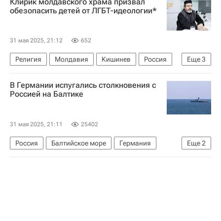
Клирик молдавского храма призвал
обезопасить детей от ЛГБТ-идеологии*
31 мая 2025, 21:12
652
Религия
Молдавия
Кишинев
Россия
Еще
3
Ион Чебан
традиционные ценности
В Германии испугались столкновения с
В мире
Россией на Балтике
31 мая 2025, 21:11
25402
Россия
Балтийское море
Германия
Еще
2
НАТО
В мире