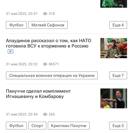
31 мая 2025, 20:57
318
Футбол
Матвей Сафонов
Еще
4
Пари Сен-Жермен (ПСЖ)
Интер
Спорт
Алаудинов рассказал о том, как НАТО
Лига чемпионов УЕФА 2026-2027
готовила ВСУ к вторжению в Россию
31 мая 2025, 20:52
86571
Специальная военная операция на Украине
Еще
7
В мире
Курская область
Россия
Пануччи сделал комплимент
Апти Алаудинов
НАТО
Игнашевичу и Комбарову
Вооруженные силы Украины
Англия
31 мая 2025, 20:44
265
Футбол
Спорт
Кристиан Пануччи
Еще
3