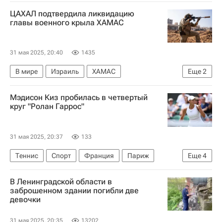
Сергей Игнашевич
Дмитрий Комбаров
ЦАХАЛ подтвердила ликвидацию
Лига чемпионов УЕФА 2026-2027
главы военного крыла ХАМАС
31 мая 2025, 20:40
1435
В мире
Израиль
ХАМАС
Еще
2
Обострение палестино-израильского конфликта
Мэдисон Киз пробилась в четвертый
РАФ
круг "Ролан Гаррос"
31 мая 2025, 20:37
133
Теннис
Спорт
Франция
Париж
Еще
4
США
Мэдисон Киз
София Кенин
В Ленинградской области в
Ролан Гаррос
заброшенном здании погибли две
девочки
31 мая 2025, 20:35
13202