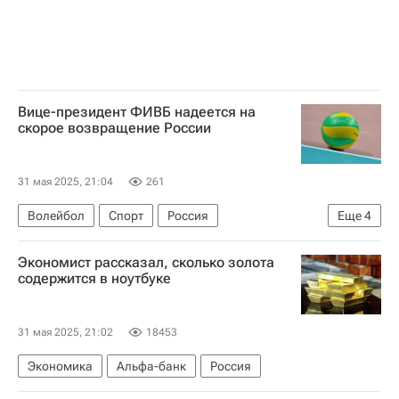
Вице-президент ФИВБ надеется на
скорое возвращение России
31 мая 2025, 21:04
261
Волейбол
Спорт
Россия
Еще
4
Михаил Дегтярев
Зоран Гайич
Экономист рассказал, сколько золота
Александр Вулин
содержится в ноутбуке
Международная федерация волейбола (FIVB)
31 мая 2025, 21:02
18453
Экономика
Альфа-банк
Россия