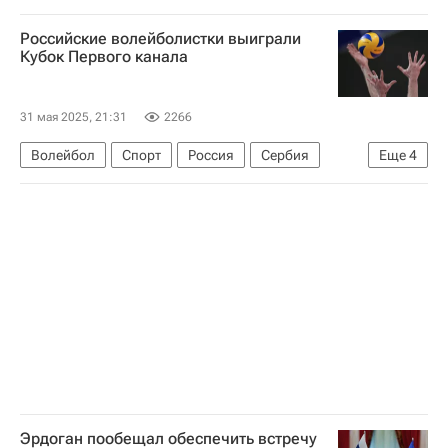
Станислав Черчесов
ЧМ-2018 по футболу
Российские волейболистки выиграли
Кубок Первого канала
31 мая 2025, 21:31
2266
Волейбол
Спорт
Россия
Сербия
Еще
4
Белград (город)
Арина Федоровцева
Анна Подкопаева
Михаил Дегтярев
Эрдоган пообещал обеспечить встречу