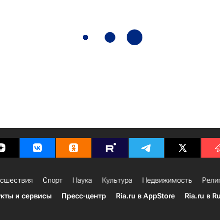
сшествия
Спорт
Наука
Культура
Недвижимость
Рели
кты и сервисы
Пресс-центр
Ria.ru в AppStore
Ria.ru в R