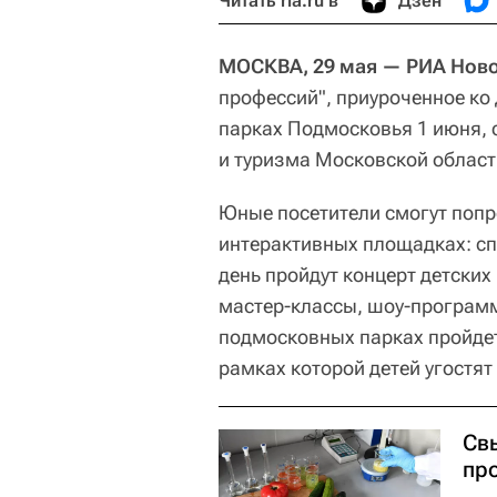
Читать ria.ru в
Дзен
МОСКВА, 29 мая — РИА Нов
профессий", приуроченное ко 
парках Подмосковья 1 июня, 
и туризма Московской област
Юные посетители смогут попр
интерактивных площадках: спа
день пройдут концерт детских
мастер-классы, шоу-программы
подмосковных парках пройдет
рамках которой детей угостя
Св
пр