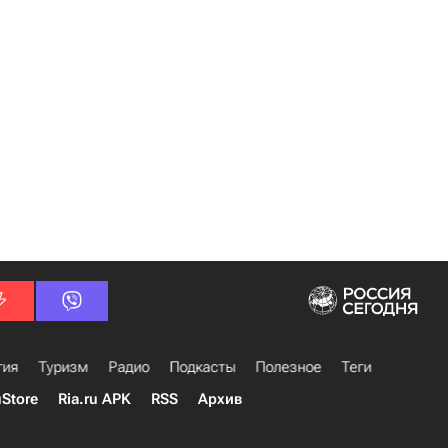
гия
Туризм
Радио
Подкасты
Полезное
Теги
uStore
Ria.ru APK
RSS
Архив