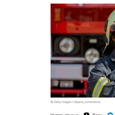
© Getty Images / tatyana_tomsickova