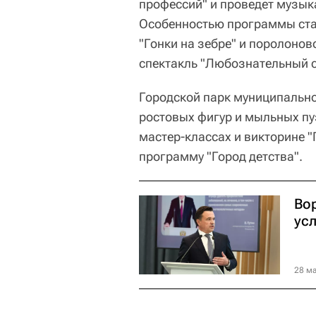
профессий" и проведет музыка
Особенностью программы стан
"Гонки на зебре" и поролонов
спектакль "Любознательный с
Городской парк муниципально
ростовых фигур и мыльных пуз
мастер-классах и викторине "
программу "Город детства".
Во
ус
28 ма