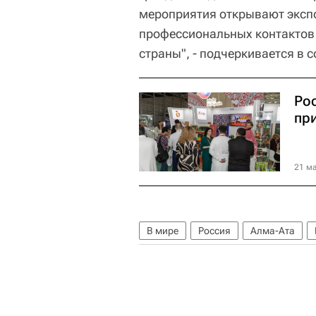
мероприятия открывают эксп
профессиональных контактов 
страны", - подчеркивается в 
Ро
при
21 ма
В мире
Россия
Алма-Ата