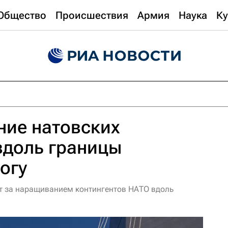
Общество
Происшествия
Армия
Наука
Ку
ние натовских
вдоль границы
огу
т за наращиванием контингентов НАТО вдоль