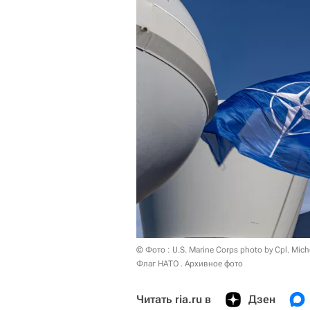
© Фото : U.S. Marine Corps photo by Cpl. Mich
Флаг НАТО . Архивное фото
Читать ria.ru в
Дзен