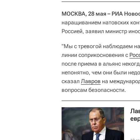
МОСКВА, 28 мая – РИА Ново
наращиванием натовских конт
Россией, заявил министр ино
"Мы с тревогой наблюдаем на
линии соприкосновения с
Рос
после приема в альянс неког
непонятно, чем они были недо
сказал
Лавров
на международ
вопросам безопасности.
Ла
ев