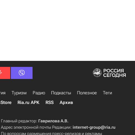
гия
Туризм
Радио
Подкасты
Полезное
Теги
uStore
Ria.ru APK
RSS
Архив
Главный редактор:
Гаврилова А.В.
Адрес электронной почты Редакции:
internet-group@ria.ru
По вопросам размещения пресс-релизов и рекламы