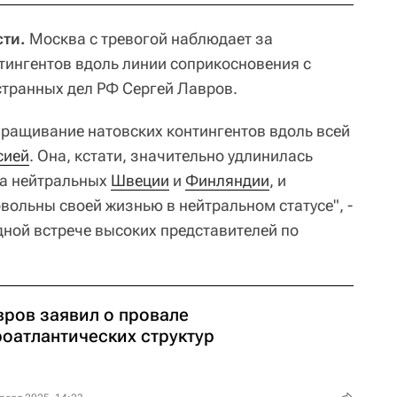
сти.
Москва с тревогой наблюдает за
ингентов вдоль линии соприкосновения с
странных дел РФ Сергей Лавров.
ращивание натовских контингентов вдоль всей
сией
. Она, кстати, значительно удлинилась
да нейтральных
Швеции
и
Финляндии
, и
вольны своей жизнью в нейтральном статусе", -
ной встрече высоких представителей по
вров заявил о провале
роатлантических структур