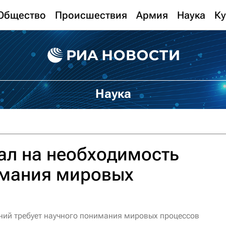
Общество
Происшествия
Армия
Наука
Ку
Наука
ал на необходимость
имания мировых
ний требует научного понимания мировых процессов