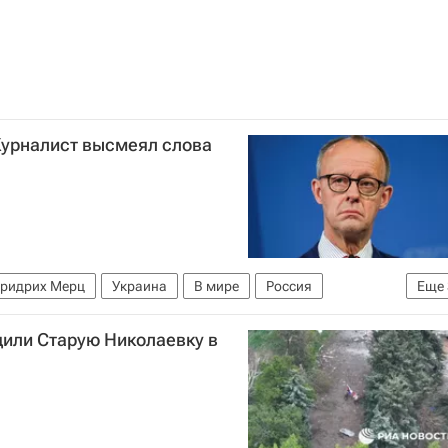
урналист высмеял слова
ридрих Мерц
Украина
В мире
Россия
Еще
Захарова
дили Старую Николаевку в