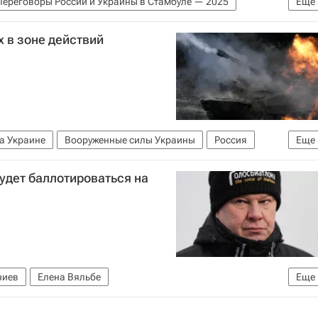
Переговоры России и Украины в Стамбуле — 2025
Еще
х в зоне действий
а Украине
Вооруженные силы Украины
Россия
Еще
ласть
Херсонская область
будет баллотироваться на
бороны РФ)
США
ниев
Елена Вяльбе
Еще
 (ФЛГР)