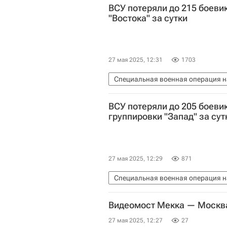
ВСУ потеряли до 215 боеви
"Востока" за сутки
27 мая 2025, 12:31
1703
Специальная военная операция н
Донецкая Народная Республика
ВСУ потеряли до 205 боеви
Министерство обороны РФ (Мино
группировки "Запад" за сут
27 мая 2025, 12:29
871
Специальная военная операция н
Вооруженные силы Украины
М
Видеомост Мекка — Москва
27 мая 2025, 12:27
27