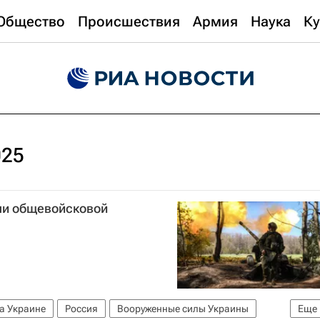
Общество
Происшествия
Армия
Наука
Ку
025
ли общевойсковой
а Украине
Россия
Вооруженные силы Украины
Еще