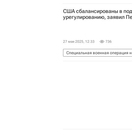
Безопасность
США сбалансированы в под
урегулированию, заявил П
27 мая 2025, 12:33
736
Специальная военная операция н
Россия
США
В мире