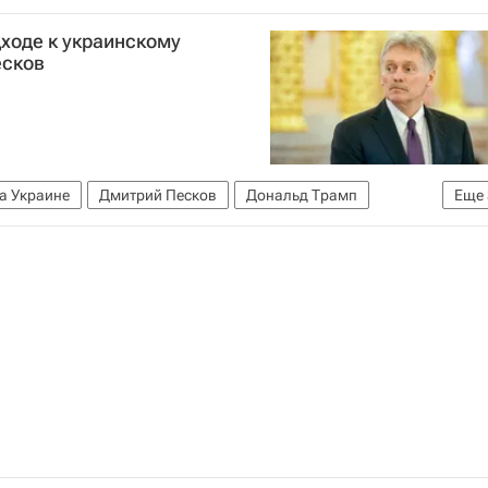
ходе к украинскому
есков
а Украине
Дмитрий Песков
Дональд Трамп
Еще