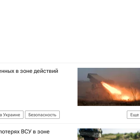
енных в зоне действий
а Украине
Безопасность
Еще
оссия
отерях ВСУ в зоне