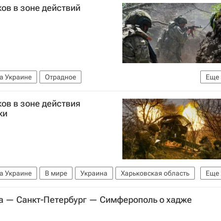
ков в зоне действий
а Украине
Отрадное
Еще
Вооруженные силы Украины
ков в зоне действия
бороны РФ)
Безопасность
Вооруженные силы РФ
ки
а Украине
В мире
Украина
Харьковская область
Еще
инистерство обороны РФ (Минобороны РФ)
 — Санкт-Петербург — Симферополь о хадже