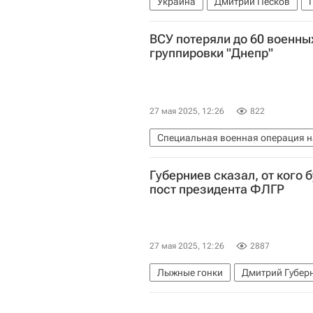
Украина
Дмитрий Песков
Россия
В мире
ВСУ потеряли до 60 военны
группировки "Днепр"
27 мая 2025, 12:26
822
Специальная военная операция н
Безопасность
Запорожская об
Губерниев сказал, от кого 
Министерство обороны РФ (Мино
пост президента ФЛГР
27 мая 2025, 12:26
2887
Лыжные гонки
Дмитрий Губер
Федерация лыжных гонок России