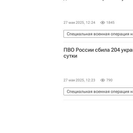
27 мая 2025, 12:24
1845
Специальная военная операция н
Вооруженные силы Украины
С
ПВО России сбила 204 укра
Министерство обороны РФ (Мино
сутки
27 мая 2025, 12:23
790
Специальная военная операция н