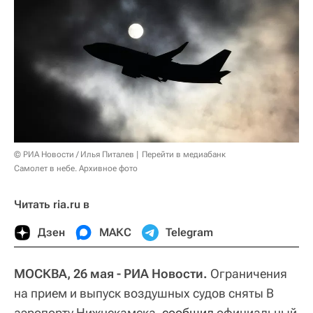
© РИА Новости / Илья Питалев
Перейти в медиабанк
Самолет в небе. Архивное фото
Читать ria.ru в
Дзен
МАКС
Telegram
МОСКВА, 26 мая - РИА Новости.
Ограничения
на прием и выпуск воздушных судов сняты В
аэропорту Нижнекамска,
сообщил
официальный