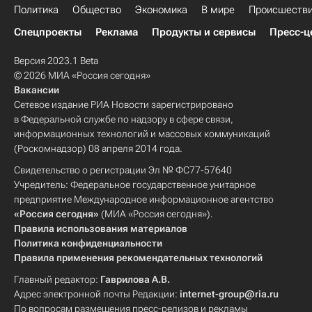
Политика
Общество
Экономика
В мире
Происшеств
Спецпроекты
Реклама
Продукты и сервисы
Пресс-ц
Версия 2023.1 Beta
© 2026 МИА «Россия сегодня»
Вакансии
Сетевое издание РИА Новости зарегистрировано
в Федеральной службе по надзору в сфере связи,
информационных технологий и массовых коммуникаций
(Роскомнадзор) 08 апреля 2014 года.
Свидетельство о регистрации Эл № ФС77-57640
Учредитель: Федеральное государственное унитарное
предприятие Международное информационное агентство
«Россия сегодня»
(МИА «Россия сегодня»).
Правила использования материалов
Политика конфиденциальности
Правила применения рекомендательных технологий
Главный редактор:
Гаврилова А.В.
Адрес электронной почты Редакции:
internet-group@ria.ru
По вопросам размещения пресс-релизов и рекламы