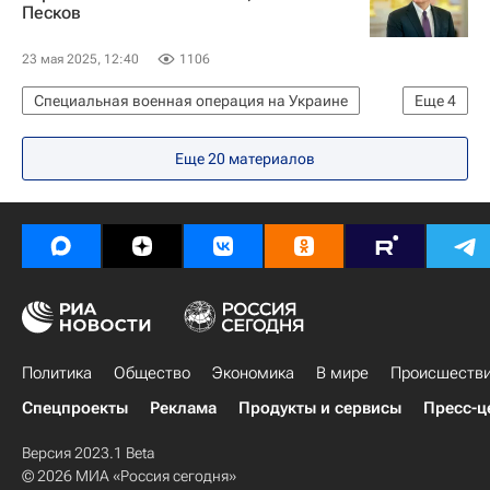
Песков
23 мая 2025, 12:40
1106
Специальная военная операция на Украине
Еще
4
Россия
Украина
Дмитрий Песков
Еще 20 материалов
Переговоры России и Украины в Стамбуле — 2025
Политика
Общество
Экономика
В мире
Происшеств
Спецпроекты
Реклама
Продукты и сервисы
Пресс-ц
Версия 2023.1 Beta
© 2026 МИА «Россия сегодня»