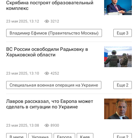
Скрябина построят образовательный
комплекс
23 мая 2025, 13:12
3212
Владимир Ефимов (Правительство Москвы)
Еще
3
Москва
Владислав Овчинский
ВС России освободили Радьковку в
Градостроительный комплекс Москвы
Харьковской области
23 мая 2025, 13:10
4252
Специальная военная операция на Украине
Еще
2
Россия
Харьковская область
Лавров рассказал, что Европа может
сделать в ситуации по Украине
23 мая 2025, 13:08
8930
В мире
Украина
Европа
Киев
Еще
2