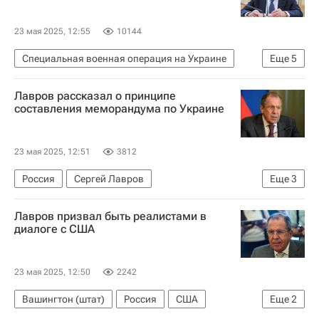
23 мая 2025, 12:55
10144
Специальная военная операция на Украине
Еще
5
Европа
США
Украина
Сергей Лавров
Лавров рассказал о принципе
В мире
составления меморандума по Украине
23 мая 2025, 12:51
3812
Россия
Сергей Лавров
Еще
3
Петербургский международный юридический форум
Лавров призвал быть реалистами в
Украина
В мире
диалоге с США
23 мая 2025, 12:50
2242
Вашингтон (штат)
Россия
США
Еще
2