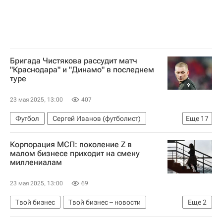
Бригада Чистякова рассудит матч
"Краснодара" и "Динамо" в последнем
туре
23 мая 2025, 13:00
407
Футбол
Сергей Иванов (футболист)
Еще
17
Сергей Карасев (футбол)
Виталий Мешков
Корпорация МСП: поколение Z в
Динамо Москва
Краснодар
Зенит
малом бизнесе приходит на смену
миллениалам
РПЛ 2026-2027 (Чемпионат России по футболу)
ПФК ЦСКА
Рубин
Оренбург
Акрон
23 мая 2025, 13:00
69
Ростов
Локомотив (Москва)
Факел
Твой бизнес
Твой бизнес – новости
Еще
2
Крылья Советов
Нижний Новгород
Поддержка бизнеса
Александр Исаевич