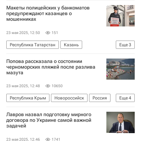
Сергей Лавров
В мире
Макеты полицейских у банкоматов
предупреждают казанцев о
мошенниках
23 мая 2025, 12:50
151
Республика Татарстан
Казань
Еще
3
Федеральная служба безопасности РФ (ФСБ России)
Попова рассказала о состоянии
Банкоматы
Полиция
черноморских пляжей после разлива
мазута
23 мая 2025, 12:48
10650
Республика Крым
Новороссийск
Россия
Еще
4
Анна Попова
Лавров назвал подготовку мирного
Федеральная служба по надзору в сфере защиты прав потребителей и благополучия человека (Роспотребнадзор)
договора по Украине самой важной
задачей
Общество
Крушение двух танкеров в Керченском проливе
23 мая 2025, 12:46
1741