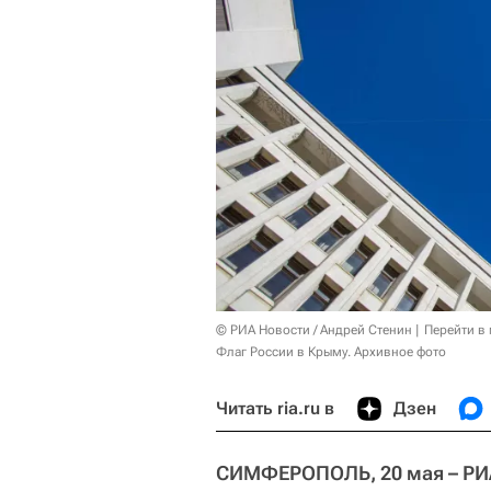
© РИА Новости / Андрей Стенин
Перейти в
Флаг России в Крыму. Архивное фото
Читать ria.ru в
Дзен
СИМФЕРОПОЛЬ, 20 мая – РИ