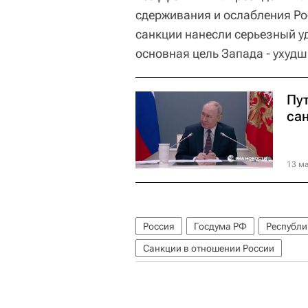
сдерживания и ослабления Рос
санкции нанесли серьезный уд
основная цель Запада - ухуд
Пут
са
13 ма
Россия
Госдума РФ
Республ
Санкции в отношении России