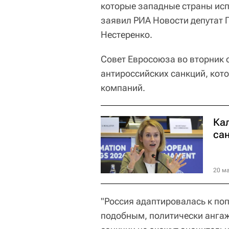
которые западные страны исп
заявил РИА Новости депутат 
Нестеренко.
Совет Евросоюза во вторник 
антироссийских санкций, кот
компаний.
Ка
са
20 ма
"Россия адаптировалась к по
подобным, политически анга