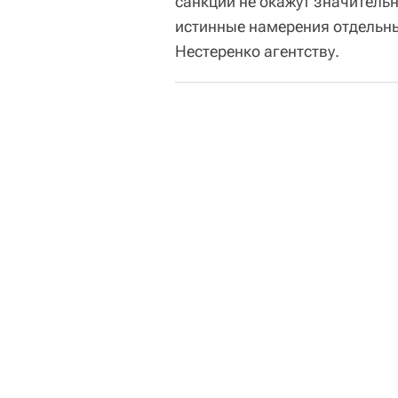
санкции не окажут значитель
истинные намерения отдельных
Нестеренко агентству.