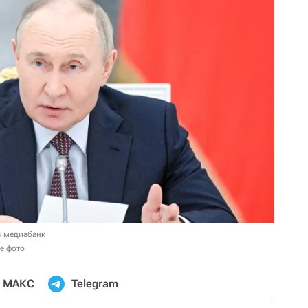
в медиабанк
е фото
МАКС
Telegram