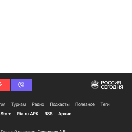
гия
Туризм
Радио
Подкасты
Полезное
Теги
uStore
Ria.ru APK
RSS
Архив
Главный редактор:
Гаврилова А.В.