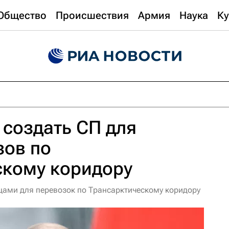
Общество
Происшествия
Армия
Наука
Ку
 создать СП для
зов по
скому коридору
нцами для перевозок по Трансарктическому коридору