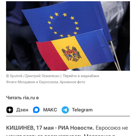
© Sputnik / Дмитрий Осматеско
Перейти в медиабанк
Флаги Молдавии и Евросоюза. Архивное фото
Читать ria.ru в
Дзен
МАКС
Telegram
КИШИНЕВ, 17 мая - РИА Новости.
Евросоюз не