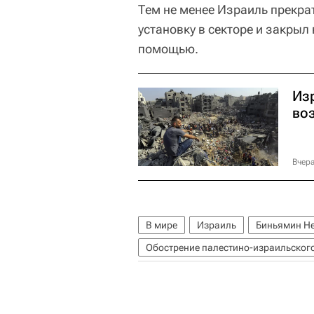
Тем не менее Израиль прекра
установку в секторе и закрыл
помощью.
Из
во
Вчера
В мире
Израиль
Биньямин Не
Обострение палестино-израильског