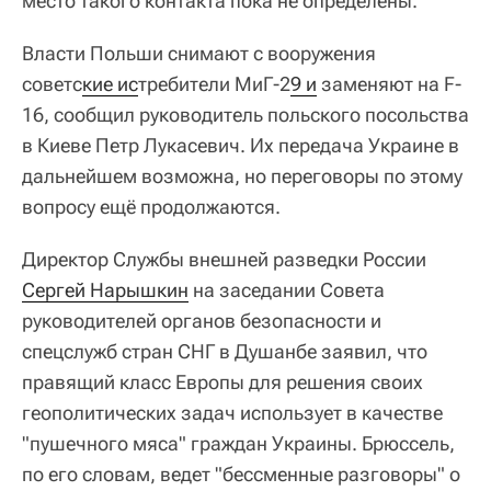
место такого контакта пока не определены.
Власти Польши снимают с вооружения
советс
кие ис
требители МиГ-2
9 и
заменяют на F-
16, сообщил руководитель польского посольства
в Киеве Петр Лукасевич. Их передача Украине в
дальнейшем возможна, но переговоры по этому
вопросу ещё продолжаются.
Директор Службы внешней разведки России
Сергей Нарышкин
на заседании Совета
руководителей органов безопасности и
спецслужб стран СНГ в Душанбе заявил, что
правящий класс Европы для решения своих
геополитических задач использует в качестве
"пушечного мяса" граждан Украины. Брюссель,
по его словам, ведет "бессменные разговоры" о