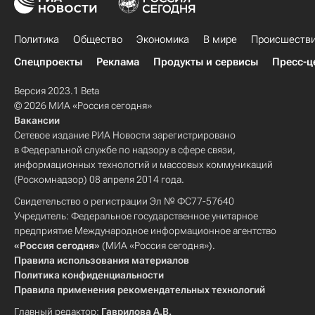
Политика
Общество
Экономика
В мире
Происшеств
Спецпроекты
Реклама
Продукты и сервисы
Пресс-ц
Версия 2023.1 Beta
© 2026 МИА «Россия сегодня»
Вакансии
Сетевое издание РИА Новости зарегистрировано
в Федеральной службе по надзору в сфере связи,
информационных технологий и массовых коммуникаций
(Роскомнадзор) 08 апреля 2014 года.
Свидетельство о регистрации Эл № ФС77-57640
Учредитель: Федеральное государственное унитарное
предприятие Международное информационное агентство
«Россия сегодня»
(МИА «Россия сегодня»).
Правила использования материалов
Политика конфиденциальности
Правила применения рекомендательных технологий
Главный редактор:
Гаврилова А.В.