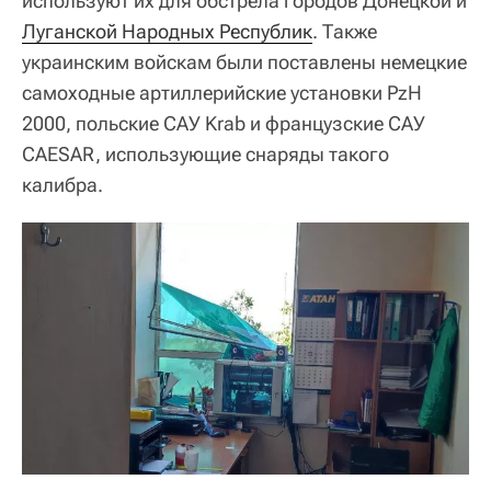
используют их для обстрела городов Донецкой и
Луганской Народных Республик
. Также
украинским войскам были поставлены немецкие
самоходные артиллерийские установки PzH
2000, польские САУ Krab и французские САУ
CAESAR, использующие снаряды такого
калибра.