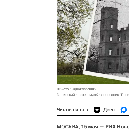
© Фото : Одноклассники
Гатчинский дворец, музей-заповедник "Гатч
Читать ria.ru в
Дзен
МОСКВА, 15 мая — РИА Нов