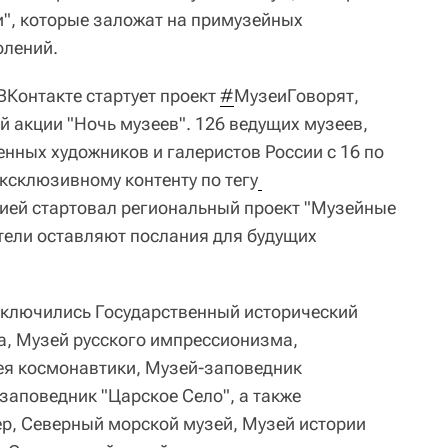
и", которые заложат на примузейных
олений.
ВКонтакте стартует проект
#
МузеиГоворят,
й акции "Ночь музеев". 126 ведущих музеев,
нных художников и галеристов России с 16 по
эксклюзивному контенту по тегу
цией стартовал региональный проект "Музейные
тели оставляют послания для будущих
ключились Государственный исторический
а, Музей русского импрессионизма,
ея космонавтики, Музей-заповедник
заповедник "Царское Село", а также
р, Северный морской музей, Музей истории