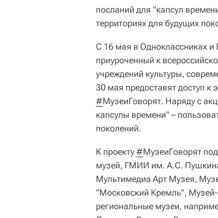
посланий для "капсул времен
территориях для будущих пок
С 16 мая в Одноклассниках и 
приуроченный к всероссийско
учреждений культуры, совреме
30 мая предоставят доступ к 
#
МузеиГоворят. Наряду с ак
капсулы времени" – пользова
поколений.
К проекту
#
МузеиГоворят под
музей, ГМИИ им. А.С. Пушкин
Мультимедиа Арт Музея, Муз
"Московский Кремль", Музей-
региональные музеи, наприме