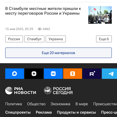
Эммануэль Макрон
ООН
В Стамбуле местные жители пришли к
месту переговоров России и Украины
15 мая 2025, 20:29
4462
Россия
Стамбул
Украина
Еще
6
Владимир Мединский
Владимир Путин
Еще 20 материалов
Дмитрий Песков
Переговоры России и Украины в Стамбуле — 2025
В мире
Турция
Политика
Общество
Экономика
В мире
Происшеств
Спецпроекты
Реклама
Продукты и сервисы
Пресс-ц