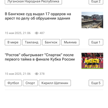
Луганская Народная Республика
Еще
2
Леонид Пасечник
Общество
В Бангкоке суд выдал 17 ордеров на
арест по делу об обрушении здания
15 мая 2025, 21:06
487
В мире
Таиланд
Бангкок
Мьянма
Еще
1
Землетрясение в Мьянме и Таиланде
"Ростов" обыгрывает "Спартак" после
первого тайма в финале Кубка России
15 мая 2025, 21:06
378
Футбол
Спорт
Кирилл Щетинин
Еще
5
Александр Максименко
Спартак Москва
Ростов
ПФК ЦСКА
Кубок России по футболу