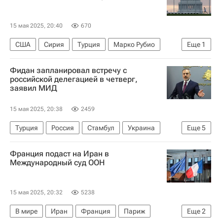
15 мая 2025, 20:40
670
США
Сирия
Турция
Марко Рубио
Еще
1
В мире
Фидан запланировал встречу с
российской делегацией в четверг,
заявил МИД
15 мая 2025, 20:38
2459
Турция
Россия
Стамбул
Украина
Еще
5
Владимир Путин
Владимир Мединский
Франция подаст на Иран в
Переговоры России и Украины в Стамбуле — 2025
Международный суд ООН
Дмитрий Песков
В мире
15 мая 2025, 20:32
5238
В мире
Иран
Франция
Париж
Еще
2