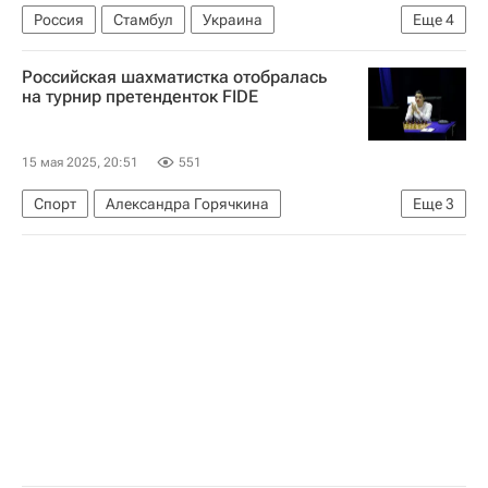
Россия
Стамбул
Украина
Еще
4
Владимир Мединский
Хакан Фидан
Российская шахматистка отобралась
Владимир Путин
на турнир претенденток FIDE
Переговоры России и Украины в Стамбуле — 2025
15 мая 2025, 20:51
551
Спорт
Александра Горячкина
Еще
3
Цзюй Вэньцзюнь
Международная федерация шахмат (FIDE)
Шахматы