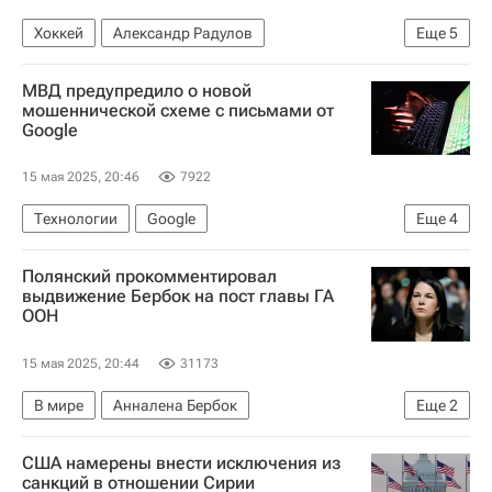
Хоккей
Александр Радулов
Еще
5
Вадим Шипачев
Локомотив (Ярославль)
МВД предупредило о новой
КХЛ 2025-2026
Спорт
Сергей Мозякин
мошеннической схеме с письмами от
Google
15 мая 2025, 20:46
7922
Технологии
Google
Еще
4
Министерство внутренних дел РФ (МВД России)
Полянский прокомментировал
Лаборатория Касперского
Россия
выдвижение Бербок на пост главы ГА
ООН
Общество
15 мая 2025, 20:44
31173
В мире
Анналена Бербок
Еще
2
Дмитрий Полянский
Хельга Шмид
США намерены внести исключения из
санкций в отношении Сирии