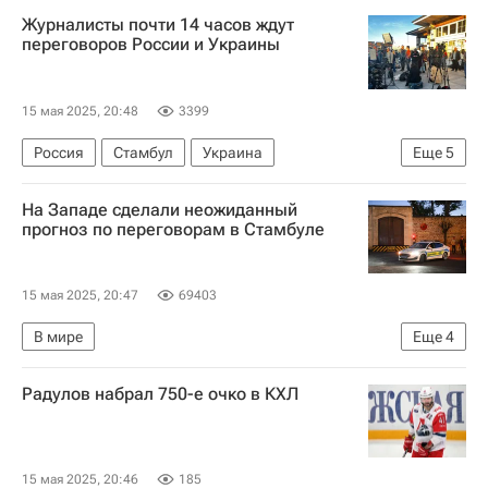
Журналисты почти 14 часов ждут
переговоров России и Украины
15 мая 2025, 20:48
3399
Россия
Стамбул
Украина
Еще
5
Владимир Мединский
Владимир Путин
На Западе сделали неожиданный
Дмитрий Песков
прогноз по переговорам в Стамбуле
Переговоры России и Украины в Стамбуле — 2025
В мире
15 мая 2025, 20:47
69403
В мире
Еще
4
Переговоры России и Украины в Стамбуле — 2025
Радулов набрал 750-е очко в КХЛ
Украина
Россия
Владимир Мединский
15 мая 2025, 20:46
185