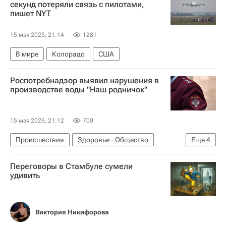
секунд потеряли связь с пилотами,
пишет NYT
15 мая 2025, 21:14
1281
В мире
Колорадо
США
Роспотребнадзор выявил нарушения в
производстве воды "Наш родничок"
15 мая 2025, 21:12
700
Происшествия
Здоровье - Общество
Еще
4
Ставропольский край
Переговоры в Стамбуле сумели
Московская область (Подмосковье)
удивить
Федеральная служба по надзору в сфере защиты прав потребителей и благополучия человека (Роспотребнадзор)
Россия
Виктория Никифорова