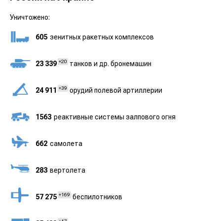
Уничтожено:
605
зенитных ракетных комплексов
+20
23 339
танков и др. бронемашин
+39
24 911
орудий полевой артиллерии
1563
реактивные системы залпового огня
662
cамолета
283
вертолета
+169
57 275
беспилотников