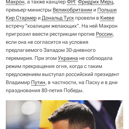
Макрон
, а также канцлер
ФРГ
Фридрих Мерц
,
премьер-министры
Великобритании
и
Польши
Кир Стармер
и
Дональд Туск
провели в
Киеве
встречу "коалиции желающих". На ней Макрон
пригрозил ввести рестрикции против
России
,
если она не согласится на условия
предлагаемого Западом 30-дневного
перемирия. При этом
Украина
не соблюдала
режим прекращения огня, когда с таким
предложением выступал российский президент
Владимир
Путин
, в частности, на Пасху и в дни
празднования 80-летия Победы.