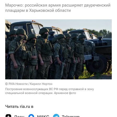
Марочко: российская армия расширяет двуреченский
плацдарм в Харьковской области
© РИА Новости / Кирилл Нортон
Построение военнослужащих ВС РФ перед отправкой в зону
специальной военной операции. Архивное фото
Читать ria.ru в
Дзен
МАКС
Telegram