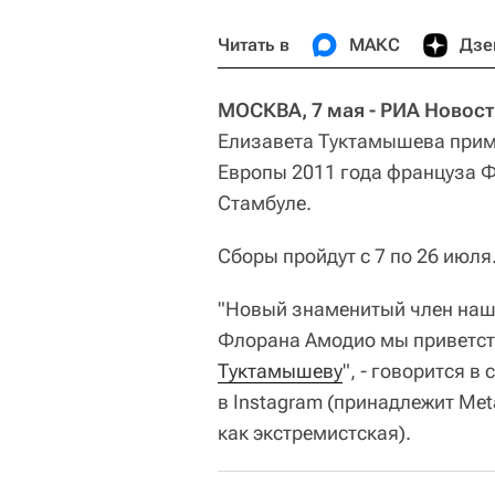
Читать в
МАКС
Дзе
МОСКВА, 7 мая - РИА Новост
Елизавета Туктамышева приме
Европы 2011 года француза Ф
Стамбуле.
Сборы пройдут с 7 по 26 июля
"Новый знаменитый член наше
Флорана Амодио мы приветст
Туктамышеву
", - говорится 
в Instagram (принадлежит Me
как экстремистская).