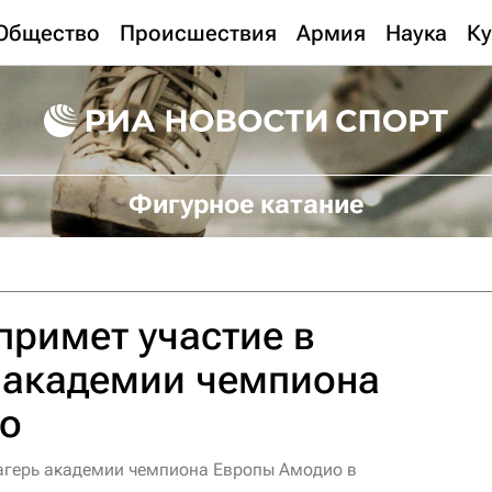
Общество
Происшествия
Армия
Наука
Ку
Фигурное катание
римет участие в
 академии чемпиона
о
агерь академии чемпиона Европы Амодио в