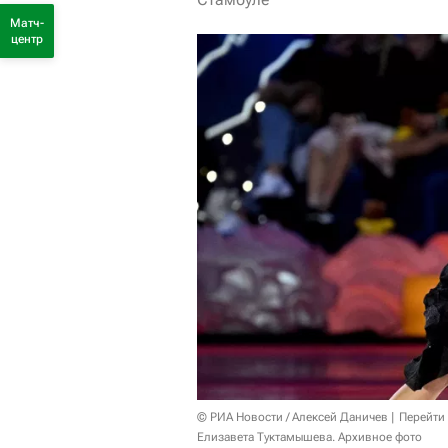
Матч-
центр
© РИА Новости / Алексей Даничев
Перейти
Елизавета Туктамышева. Архивное фото