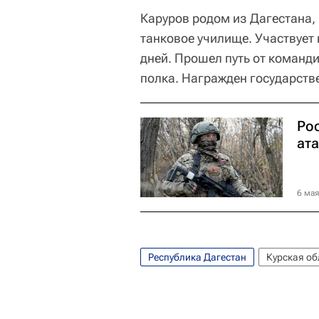
Каруров родом из Дагестана, 
танковое училище. Участвует 
дней. Прошел путь от команд
полка. Награжден государст
Ро
ат
6 мая
Республика Дагестан
Курская об