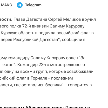
МАКС
Telegram
вости.
Глава Дагестана Сергей Меликов вручил
вого полка 72-й дивизии Салиму Карурову,
 Курскую область и подняла российский флаг в
 перед Республикой Дагестан", сообщили в
ому командиру Салиму Карурову орден "За
агестан". Командир 22-го мотострелкового
ял одну из восьми групп, которые освобождали
сийский флаг в Горнале – последнем
ласти, где оставались боевики", - говорится в
дулмуслим Абдулмуслимов: Дагестан с