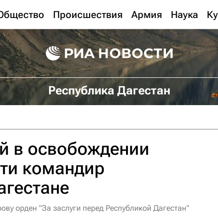
Общество
Происшествия
Армия
Наука
Ку
Республика Дагестан
й в освобождении
сти командир
агестане
ову орден "За заслуги перед Республикой Дагестан"