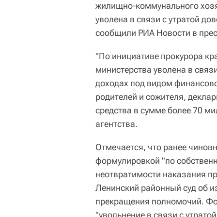
жилищно-коммунального хозя
уволена в связи с утратой до
сообщили РИА Новости в прес
"По инициативе прокурора к
министерства уволена в связи
доходах под видом финансов
родителей и сожителя, декл
средства в сумме более 70 ми
агентства.
Отмечается, что ранее чинов
формулировкой "по собственн
неотвратимости наказания пр
Ленинский районный суд об 
прекращения полномочий. Фо
"увольнение в связи с утратой