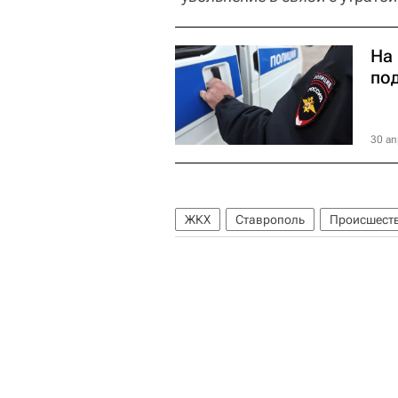
На
по
30 ап
ЖКХ
Ставрополь
Происшест