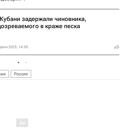
 Кубани задержали чиновника,
дозреваемого в краже песка
реля 2025, 14:05
вия
Россия