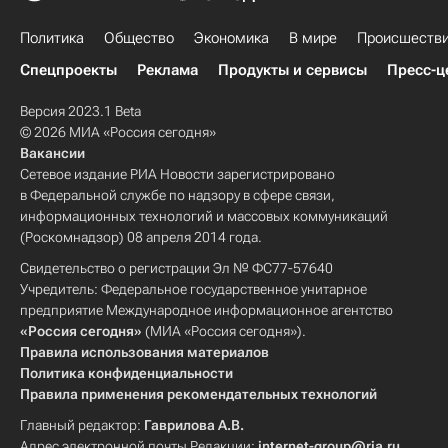
Политика
Общество
Экономика
В мире
Происшеств
Спецпроекты
Реклама
Продукты и сервисы
Пресс-ц
Версия 2023.1 Beta
© 2026 МИА «Россия сегодня»
Вакансии
Сетевое издание РИА Новости зарегистрировано
в Федеральной службе по надзору в сфере связи,
информационных технологий и массовых коммуникаций
(Роскомнадзор) 08 апреля 2014 года.
Свидетельство о регистрации Эл № ФС77-57640
Учредитель: Федеральное государственное унитарное
предприятие Международное информационное агентство
«Россия сегодня»
(МИА «Россия сегодня»).
Правила использования материалов
Политика конфиденциальности
Правила применения рекомендательных технологий
Главный редактор:
Гаврилова А.В.
Адрес электронной почты Редакции:
internet-group@ria.ru