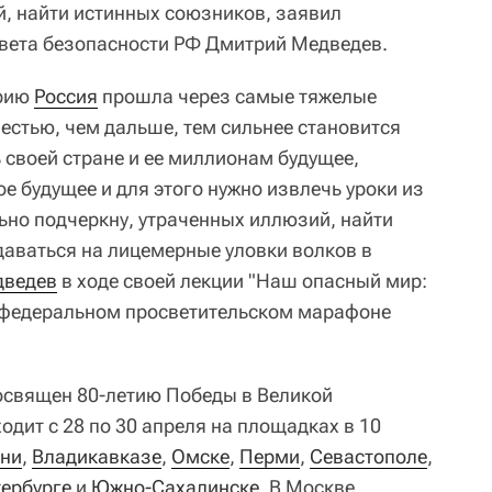
, найти истинных союзников, заявил
вета безопасности РФ Дмитрий Медведев.
орию
Россия
прошла через самые тяжелые
естью, чем дальше, тем сильнее становится
 своей стране и ее миллионам будущее,
е будущее и для этого нужно извлечь уроки из
ьно подчеркну, утраченных иллюзий, найти
даваться на лицемерные уловки волков в
дведев
в ходе своей лекции "Наш опасный мир:
на федеральном просветительском марафоне
освящен 80-летию Победы в Великой
одит с 28 по 30 апреля на площадках в 10
ни
,
Владикавказе
,
Омске
,
Перми
,
Севастополе
,
ербурге
и
Южно-Сахалинске
. В Москве