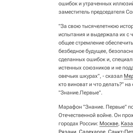
ошибок и утраченных иллюзий
заместитель председателя Со
"За свою тысячелетнюю ист
испытания и выдержала их с ч
общее стремление обеспечить
безбедное будущее, безопасно
сделанных ошибок и, специал
истенных союзников и не под
овечьих шкурах", - сказал
Ме
кто виноват и что делать?" 
"Знание.Первые".
Марафон "Знание. Первые" п
Отечественной войне. Он прох
городах России:
Москве
,
Каза
Рязани
,
Салехарде
,
Санкт-Пет