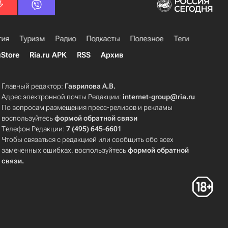
гия
Туризм
Радио
Подкасты
Полезное
Теги
uStore
Ria.ru APK
RSS
Архив
Главный редактор:
Гаврилова А.В.
Адрес электронной почты Редакции:
internet-group@ria.ru
По вопросам размещения пресс-релизов и рекламы
воспользуйтесь
формой обратной связи
Телефон Редакции:
7 (495) 645-6601
Чтобы связаться с редакцией или сообщить обо всех
замеченных ошибках, воспользуйтесь
формой обратной
связи
.