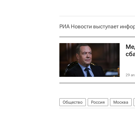
РИА Новости выступает инф
Ме
сб
29 ап
Общество
Россия
Москва