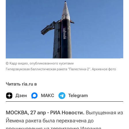
© Кадр видео, опубликованного хуситами
Гиперзвуковая баллистическая ракета "Палестина-2". Архивное фото
Читать ria.ru в
Дзен
МАКС
Telegram
МОСКВА, 27 апр - РИА Новости.
Выпущенная из
Йемена ракета была перехвачена до
проникновения на территорию Израиля,