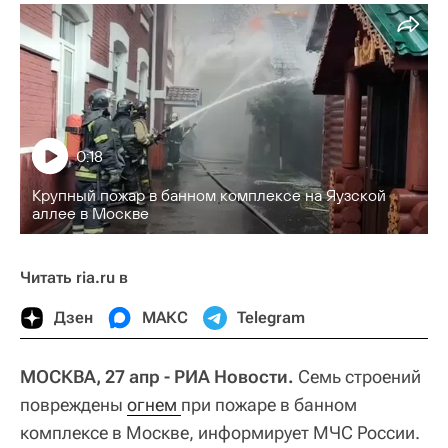
0:18
Крупный пожар в банном комплексе на Яузской
аллее в Москве
Читать ria.ru в
Дзен
МАКС
Telegram
МОСКВА, 27 апр - РИА Новости.
Семь строений
повреждены
огнем 
при пожаре в банном
комплексе в Москве, информирует МЧС России.