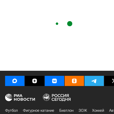
Футбол
Фигурное катание
Биатлон
ЗОЖ
Хоккей
Ав