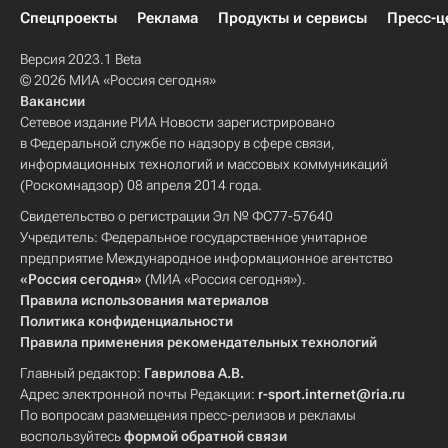
Спецпроекты
Реклама
Продукты и сервисы
Пресс-ц
Версия 2023.1 Beta
© 2026 МИА «Россия сегодня»
Вакансии
Сетевое издание РИА Новости зарегистрировано
в Федеральной службе по надзору в сфере связи,
информационных технологий и массовых коммуникаций
(Роскомнадзор) 08 апреля 2014 года.
Свидетельство о регистрации Эл № ФС77-57640
Учредитель: Федеральное государственное унитарное
предприятие Международное информационное агентство
«Россия сегодня»
(МИА «Россия сегодня»).
Правила использования материалов
Политика конфиденциальности
Правила применения рекомендательных технологий
Главный редактор:
Гаврилова А.В.
Адрес электронной почты Редакции:
r-sport.internet@ria.ru
По вопросам размещения пресс-релизов и рекламы
воспользуйтесь
формой обратной связи