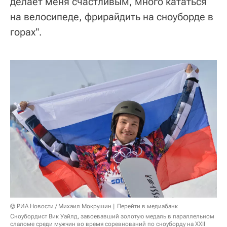
делает меня счастливым, много кататься
на велосипеде, фрирайдить на сноуборде в
горах".
© РИА Новости / Михаил Мокрушин
Перейти в медиабанк
Сноубордист Вик Уайлд, завоевавший золотую медаль в параллельном
слаломе среди мужчин во время соревнований по сноуборду на XXII