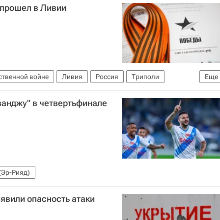
 прошел в Ливии
ственной войне
Ливия
Россия
Триполи
Еще
вии )
В мире
Диктант Победы
ванджу" в четвертьфинале
ственной войне
День Победы
(Эр-Рияд)
явили опасность атаки