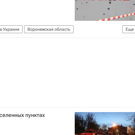
а Украине
Воронежская область
Еще
МЧС России (Министерство РФ по делам гражданской обороны, чрезвычайным ситуациям и ликвидации последствий стихийных бедствий)
раины
Безопасность
селенных пунктах