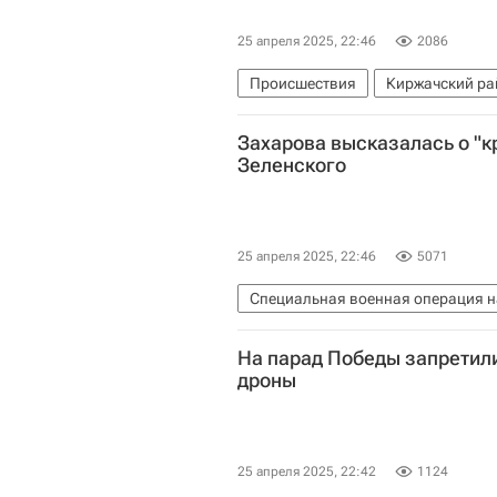
25 апреля 2025, 22:46
2086
Происшествия
Киржачский ра
Министерство обороны РФ (Мино
Захарова высказалась о "
Взрыв в воинской части во Влад
Зеленского
25 апреля 2025, 22:46
5071
Специальная военная операция н
Владимир Зеленский
Дональд
На парад Победы запретили
Министерство иностранных дел 
дроны
25 апреля 2025, 22:42
1124