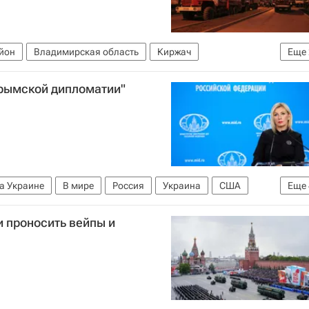
йон
Владимирская область
Киржач
Еще
бороны РФ)
крымской дипломатии"
имирской области
а Украине
В мире
Россия
Украина
США
Еще
 Трамп
Мария Захарова
 проносить вейпы и
Российской Федерации (МИД РФ)