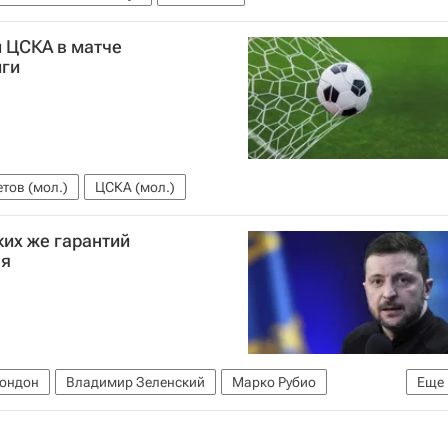
и ЦСКА в матче
иги
тов (мол.)
ЦСКА (мол.)
ких же гарантий
ля
ондон
Владимир Зеленский
Марко Рубио
Еще