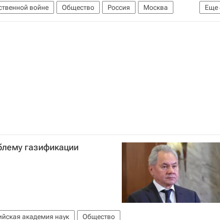
ственной войне
Общество
Россия
Москва
Еще
День Победы. Подготовка к празднику
ственной войне
блему газификации
ийская академия наук
Общество