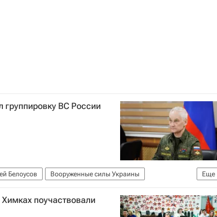
л группировку ВС России
ей Белоусов
Вооруженные силы Украины
Еще
в Химках поучаствовали