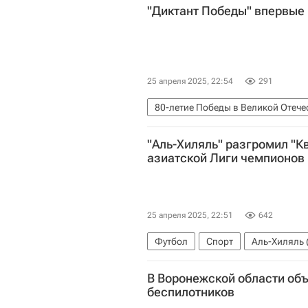
"Диктант Победы" впервые
25 апреля 2025, 22:54
291
80-летие Победы в Великой Отече
Айдар Аганин (посол России в Ли
"Аль-Хиляль" разгромил "К
80-летие Победы в Великой Отече
азиатской Лиги чемпионов
25 апреля 2025, 22:51
642
Футбол
Спорт
Аль-Хиляль 
В Воронежской области объ
беспилотников