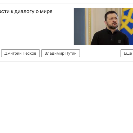
 Трамп
сти к диалогу о мире
Дмитрий Песков
Владимир Путин
Еще
ария Захарова
Киев
Россия
Украина