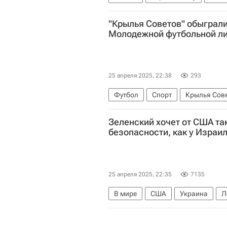
"Крылья Советов" обыграл
Молодежной футбольной л
25 апреля 2025, 22:38
293
Футбол
Спорт
Крылья Сове
Зеленский хочет от США та
безопасности, как у Израи
25 апреля 2025, 22:35
7135
В мире
США
Украина
Л
Стив Уиткофф