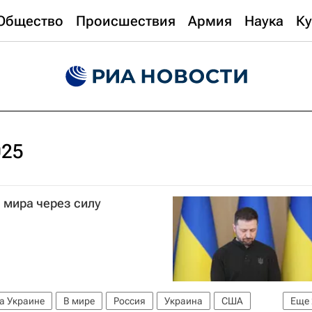
Общество
Происшествия
Армия
Наука
Ку
025
з мира через силу
а Украине
В мире
Россия
Украина
США
Еще