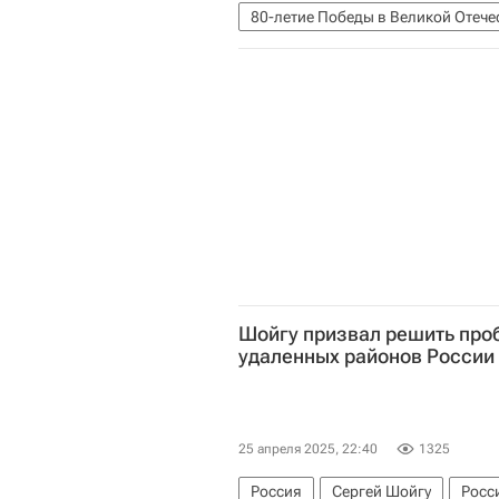
80-летие Победы в Великой Отече
Безопасность
День Победы
80-летие Победы в Великой Отече
Шойгу призвал решить про
удаленных районов России
25 апреля 2025, 22:40
1325
Россия
Сергей Шойгу
Росс