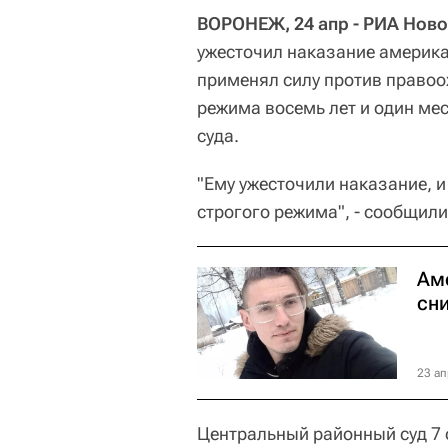
ВОРОНЕЖ, 24 апр - РИА Ново
ужесточил наказание америка
применял силу против правоох
режима восемь лет и один ме
суда.
"Ему ужесточили наказание, и
строгого режима", - сообщили
Ам
сн
23 ап
Центральный районный суд 7 