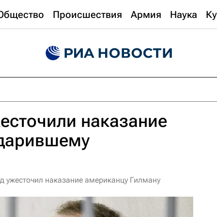
Общество
Происшествия
Армия
Наука
Ку
есточили наказание
ударившему
од ужесточил наказание американцу Гилману