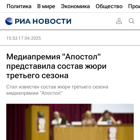
Политика
В мире
Экономика
Общество
Про
15:53 17.04.2025
Медиапремия "Апостол"
представила состав жюри
третьего сезона
Стал известен состав жюри третьего сезона
медиапремии "Апостол"