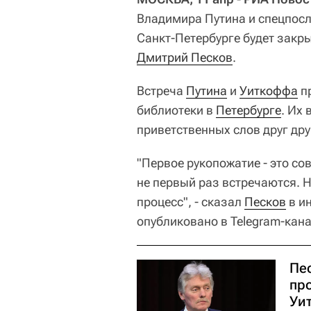
Владимира Путина и спецпос
Санкт-Петербурге будет закр
Дмитрий Песков
.
Встреча
Путина
и
Уиткоффа
пр
библиотеки в
Петербурге
. Их
приветственных слов друг дру
"Первое рукопожатие - это с
не первый раз встречаются. Н
процесс", - сказал
Песков
в и
опубликовано в Telegram-кан
Пес
пр
Уи