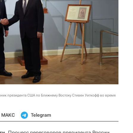
ник президента США по Ближнему Востоку Стивен Уиткофф во время
МАКС
Telegram
ти.
Процесс переговоров президента России