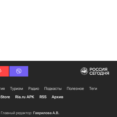
гия
Туризм
Радио
Подкасты
Полезное
Теги
uStore
Ria.ru APK
RSS
Архив
Главный редактор:
Гаврилова А.В.