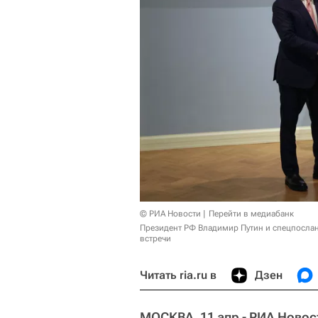
© РИА Новости
Перейти в медиабанк
Президент РФ Владимир Путин и спецпослан
встречи
Читать ria.ru в
Дзен
МОСКВА, 11 апр - РИА Новос