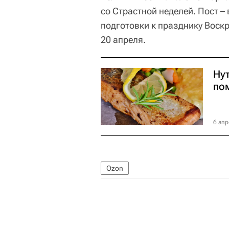
со Страстной неделей. Пост –
подготовки к празднику Воскр
20 апреля.
Ну
по
6 апр
Ozon