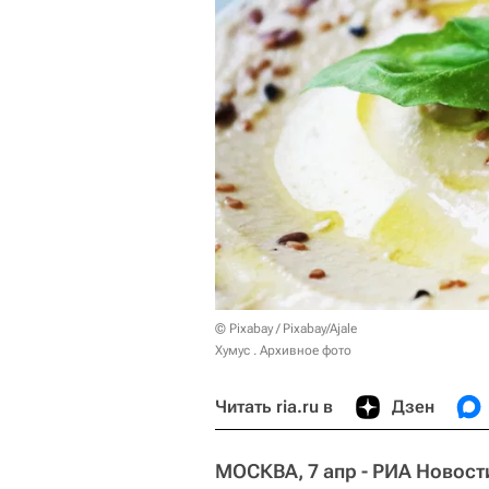
© Pixabay / Pixabay/Ajale
Хумус . Архивное фото
Читать ria.ru в
Дзен
МОСКВА, 7 апр - РИА Новост