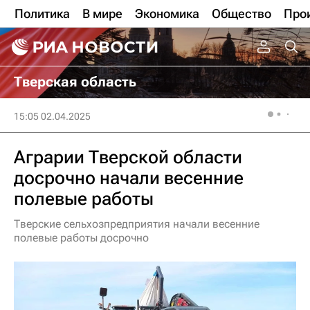
Политика
В мире
Экономика
Общество
Про
Тверская область
15:05 02.04.2025
Аграрии Тверской области
досрочно начали весенние
полевые работы
Тверские сельхозпредприятия начали весенние
полевые работы досрочно