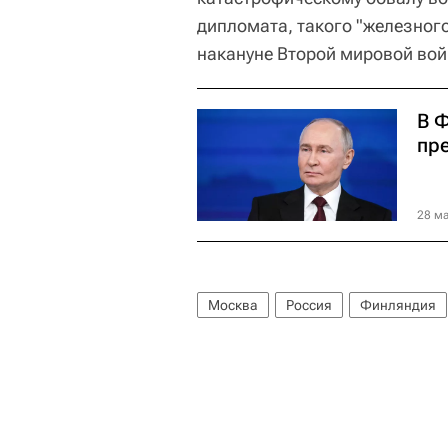
дипломата, такого "железног
накануне Второй мировой вой
В 
пр
28 ма
Москва
Россия
Финляндия