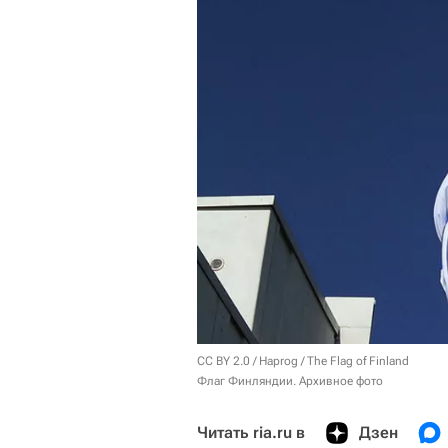
CC BY 2.0
/
Haprog
/
The Flag of Finland
Флаг Финляндии. Архивное фото
Читать ria.ru в
Дзен