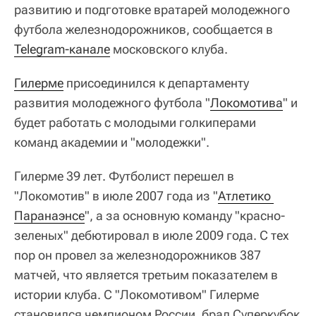
развитию и подготовке вратарей молодежного
футбола железнодорожников, сообщается в
Telegram-канале
московского клуба.
Гилерме
присоединился к департаменту
развития молодежного футбола "
Локомотива
" и
будет работать с молодыми голкиперами
команд академии и "молодежки".
Гилерме 39 лет. Футболист перешел в
"Локомотив" в июле 2007 года из "
Атлетико 
Паранаэнсе
", а за основную команду "красно-
зеленых" дебютировал в июле 2009 года. С тех
пор он провел за железнодорожников 387
матчей, что является третьим показателем в
истории клуба. С "Локомотивом" Гилерме
становился чемпионом России, брал Суперкубок