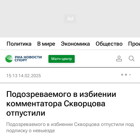
Политика
В мире
Экономика
Общество
Про
Матч-центр
15:13 14.02.2025
Подозреваемого в избиении
комментатора Скворцова
отпустили
Подозреваемого в избиении Скворцова отпустили под
подписку о невыезде