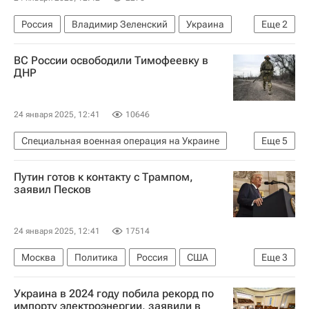
Россия
Владимир Зеленский
Украина
Еще
2
В мире
Дмитрий Песков
ВС России освободили Тимофеевку в
ДНР
24 января 2025, 12:41
10646
Специальная военная операция на Украине
Еще
5
Донецкая Народная Республика
Путин готов к контакту с Трампом,
Вооруженные силы РФ
В мире
заявил Песков
Вооруженные силы Украины
Украина
24 января 2025, 12:41
17514
Москва
Политика
Россия
США
Еще
3
Дональд Трамп
Дмитрий Песков
Украина в 2024 году побила рекорд по
Владимир Путин
импорту электроэнергии, заявили в