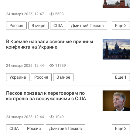
24 января 2025, 12:47
5693
Россия
В мире
США
Дмитрий Песков
Еще
2
Джо Байден
Дональд Трамп
В Кремле назвали основные причины
конфликта на Украине
24 января 2025, 12:44
11739
Украина
Россия
В мире
Еще
1
Дмитрий Песков
Песков призвал к переговорам по
контролю за вооружениями с США
24 января 2025, 12:44
1049
США
Россия
Дмитрий Песков
Еще
2