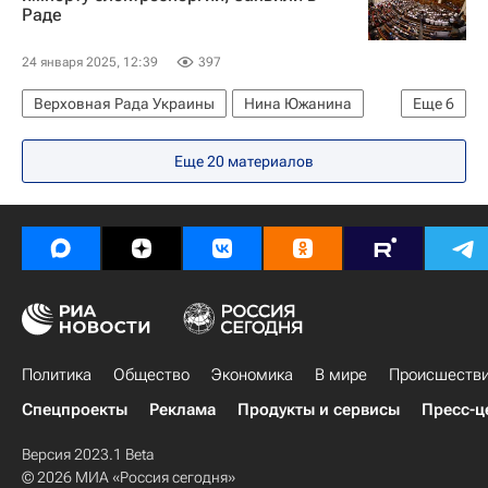
Раде
24 января 2025, 12:39
397
Верховная Рада Украины
Нина Южанина
Еще
6
Владимир Зеленский
Украина
Венгрия
Еще 20 материалов
Словакия
ЖКХ
В мире
Политика
Общество
Экономика
В мире
Происшеств
Спецпроекты
Реклама
Продукты и сервисы
Пресс-ц
Версия 2023.1 Beta
© 2026 МИА «Россия сегодня»