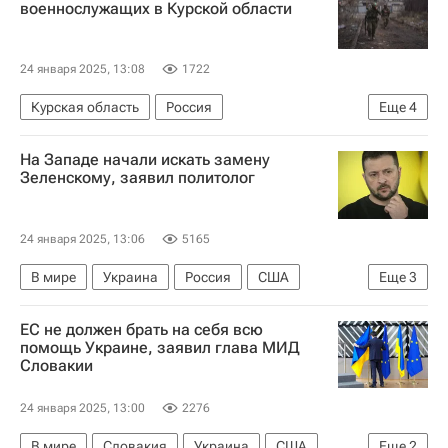
военнослужащих в Курской области
24 января 2025, 13:08
1722
Курская область
Россия
Еще
4
Вооруженные силы Украины
На Западе начали искать замену
Специальная военная операция на Украине
Зеленскому, заявил политолог
США
Министерство обороны РФ (Минобороны РФ)
24 января 2025, 13:06
5165
В мире
Украина
Россия
США
Еще
3
Владимир Зеленский
Владимир Джаралла
ЕС не должен брать на себя всю
Дональд Трамп
помощь Украине, заявил глава МИД
Словакии
24 января 2025, 13:00
2276
В мире
Словакия
Украина
США
Еще
2