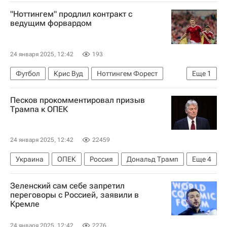
Дональд Трамп
В мире
"Ноттингем" продлил контракт с
ведущим форвардом
24 января 2025, 12:42
193
Футбол
Крис Вуд
Ноттингем Форест
Еще
1
АПЛ 2026-2027 (Чемпионат Англии по футболу)
Песков прокомментировал призыв
Трампа к ОПЕК
24 января 2025, 12:42
22459
Украина
ОПЕК
Россия
Дональд Трамп
Еще
4
США
Саудовская Аравия
Зеленский сам себе запретил
Дмитрий Песков
В мире
переговоры с Россией, заявили в
Кремле
24 января 2025, 12:42
2276