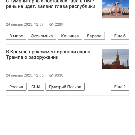
О гуманитарных поставках газа в ПМР
Россия
Происшествия
речь не идет, заявил глава республики
24 января 2025, 12:57
2289
В мире
Экономика
Кишинев
Европа
Еще
6
Молдавия
Майя Санду
В Кремле прокомментировали слова
Вадим Красносельский
Молдовагаз
Трампа о разоружении
Газпром
Дорин Речан
24 января 2025, 12:56
8330
Россия
США
Дмитрий Песков
Еще
2
Дональд Трамп
В мире