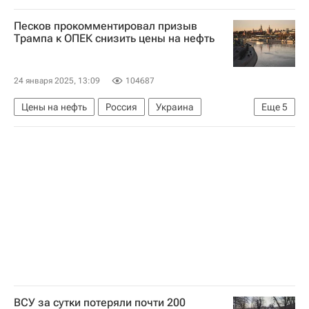
Санкт-Петербург
Песков прокомментировал призыв
Федеральная служба по надзору в сфере связи, информационных технологий и массовых коммуникаций (Роскомнадзор)
Трампа к ОПЕК снизить цены на нефть
Мегафон
WhatsApp Inc.
Санкции в отношении России
Происшествия
24 января 2025, 13:09
104687
Цены на нефть
Россия
Украина
Еще
5
Дмитрий Песков
Игорь Юшков
Москва
Дональд Трамп
ОПЕК
ВСУ за сутки потеряли почти 200