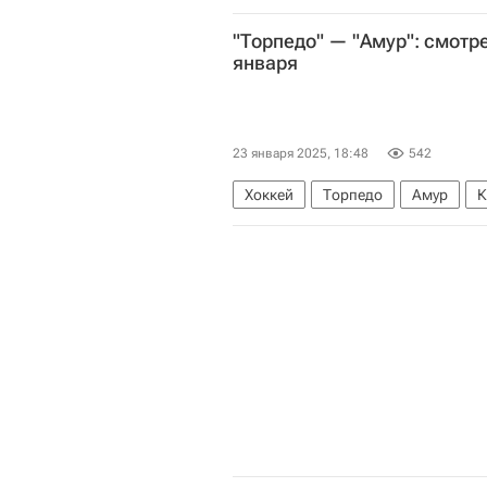
"Торпедо" — "Амур": смотр
января
23 января 2025, 18:48
542
Хоккей
Торпедо
Амур
К