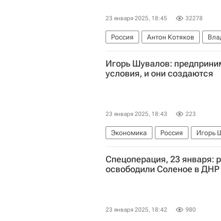
23 января 2025, 18:45
32278
Россия
Антон Котяков
Вла
Федеральная служба государствен
Игорь Шувалов: предприн
условия, и они создаются
23 января 2025, 18:43
223
Экономика
Россия
Игорь 
Агентство стратегических инициа
Спецоперация, 23 января: 
освободили Соленое в ДНР
23 января 2025, 18:42
980