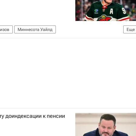
ризов
Миннесота Уайлд
Еще
ХЛ)
Юта Маммот
у доиндексации к пенсии