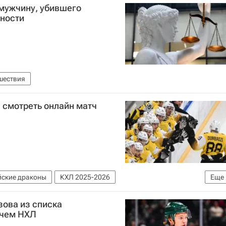
 мужчину, убившего
вности
шествия
: смотреть онлайн матч
ские драконы
КХЛ 2025-2026
Еще
зова из списка
тчем НХЛ