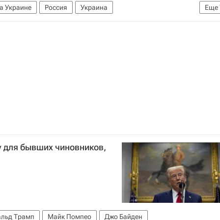
а Украине
Россия
Украина
Еще
ооруженные силы РФ
Донецкая Народная Республика
адимир Зеленский
НАТО
у для бывших чиновников,
льд Трамп
Майк Помпео
Джо Байден