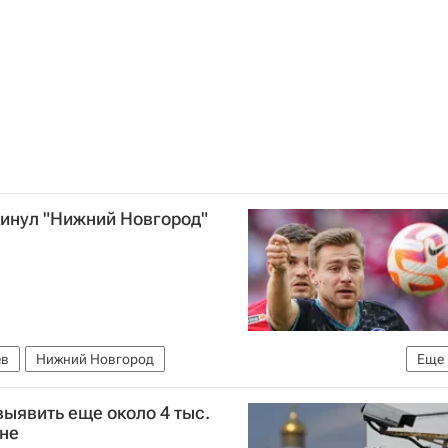
инул "Нижний Новгород"
ев
Нижний Новгород
Еще
 по футболу)
ыявить еще около 4 тыс.
оне