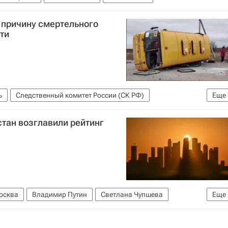
причину смертельного
ти
ь
Следственный комитет России (СК РФ)
Еще
внутренних дел РФ (МВД России)
стан возглавили рейтинг
осква
Владимир Путин
Светлана Чупшева
Еще
тив (АСИ)