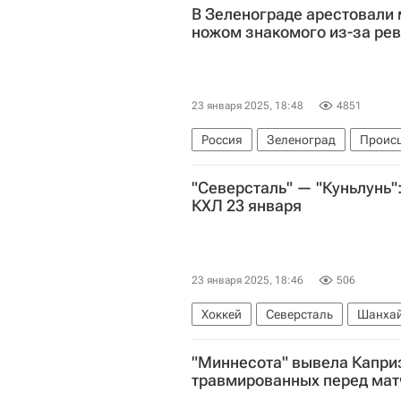
В Зеленограде арестовали
ножом знакомого из-за ре
23 января 2025, 18:48
4851
Россия
Зеленоград
Проис
"Северсталь" — "Куньлунь"
КХЛ 23 января
23 января 2025, 18:46
506
Хоккей
Северсталь
Шанхай
Анонсы и трансляции матчей
"Миннесота" вывела Капри
травмированных перед ма