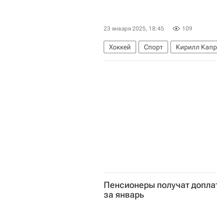
23 января 2025, 18:45
109
Хоккей
Спорт
Кирилл Кап
Национальная хоккейная лига (Н
Пенсионеры получат доплат
за январь