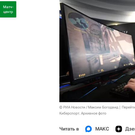
Матч-
центр
© РИА Новости / Максим Богодвид
Перейт
Киберспорт. Архивное фото
Читать в
МАКС
Дзе