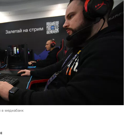
и в медиабанк
н