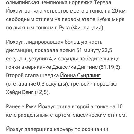
олимпийская чемпионка норвежка Тереза
Йохауг заняла четвертое место в гонке на 20 км
свободным стилем на первом этапе Кубка мира
по лыжным гонкам в Рука (Финляндия).
Йохауг
, лидировавшая большую часть
дистанции, показала время 51 минуту 23,5
секунды, уступив 4,2 секунды победительнице
гонки американке
Джессике Диггинс
(51.19,3).
Второй стала шведка
Йонна Сундлинг
(отставание 0,3 секунды), третьей - норвежка
Хейди Венг
(+2,5).
Ранее в Рука Йохауг стала второй в гонке на 10
км с раздельным стартом классическим стилем.
Йохауг завершила карьеру по окончании