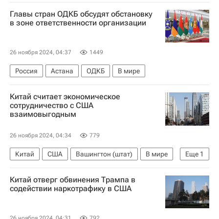
Конотоп
Вооруженные силы Украины
Главы стран ОДКБ обсудят обстановку
в зоне ответственности организации
26 ноября 2024, 04:37
1449
Россия
Астана
ОДКБ
В мире
Китай считает экономическое
сотрудничество с США
взаимовыгодным
26 ноября 2024, 04:34
779
Китай
США
Вашингтон (штат)
В мире
Еще
1
Дональд Трамп
Китай отверг обвинения Трампа в
содействии наркотрафику в США
26 ноября 2024, 04:31
792