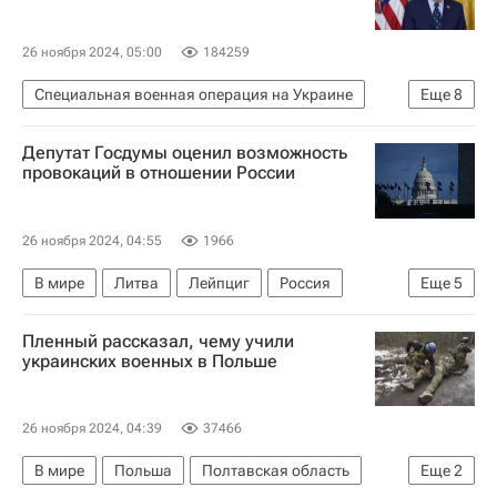
26 ноября 2024, 05:00
184259
Специальная военная операция на Украине
Еще
8
В мире
Украина
США
Джо Байден
Депутат Госдумы оценил возможность
Владимир Путин
Дональд Трамп
провокаций в отношении России
Ядерное оружие
Марджори Тейлор Грин
26 ноября 2024, 04:55
1966
В мире
Литва
Лейпциг
Россия
Еще
5
Джо Байден
DHL
Госдума РФ
Пленный рассказал, чему учили
Единая Россия
США
украинских военных в Польше
26 ноября 2024, 04:39
37466
В мире
Польша
Полтавская область
Еще
2