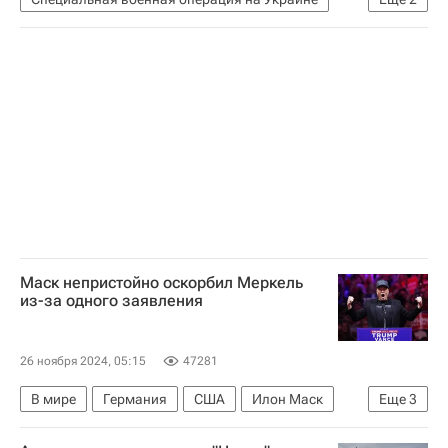
Россия
Безопасность
Маск непристойно оскорбил Меркель
из-за одного заявления
26 ноября 2024, 05:15
47281
В мире
Германия
США
Илон Маск
Еще
3
Ангела Меркель
SpaceX
Дональд Трамп