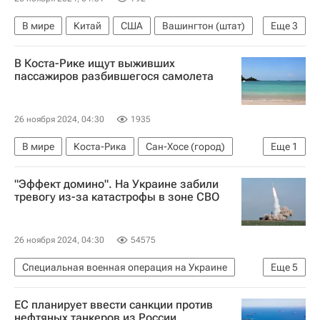
В мире
Китай
США
Вашингтон (штат)
Еще
3
Дональд Трамп
Си Цзиньпин
Пекин
В Коста-Рике ищут выживших
пассажиров разбившегося самолета
26 ноября 2024, 04:30
1935
В мире
Коста-Рика
Сан-Хосе (город)
Еще
1
Красный Крест
"Эффект домино". На Украине забили
тревогу из-за катастрофы в зоне СВО
26 ноября 2024, 04:30
54575
Специальная военная операция на Украине
Еще
5
В мире
Донецкая Народная Республика
ЕС планирует ввести санкции против
Украина
Вооруженные силы Украины
нефтяных танкеров из России