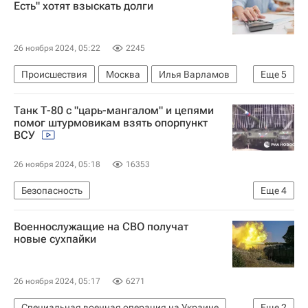
Есть" хотят взыскать долги
26 ноября 2024, 05:22
2245
Происшествия
Москва
Илья Варламов
Еще
5
Демьян Кудрявцев
ЛитРес
Delivery Club
Танк Т-80 с "царь-мангалом" и цепями
Долги
Россия
помог штурмовикам взять опорпункт
ВСУ
26 ноября 2024, 05:18
16353
Безопасность
Еще
4
Министерство обороны РФ (Минобороны РФ)
Военнослужащие на СВО получат
Вооруженные силы Украины
Т-80
новые сухпайки
Специальная военная операция на Украине
26 ноября 2024, 05:17
6271
Специальная военная операция на Украине
Еще
2