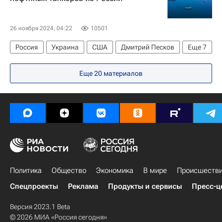
Владимир Рогов
26 ноября 2024, 04:22
10501
Россия
Украина
США
Дмитрий Песков
Еще
7
Владимир Путин
Мао Нин
Евросоюз
Еще 20 материалов
МИД КНР
Вооруженные силы Украины
Санкции в отношении России
В мире
Политика
Общество
Экономика
В мире
Происшеств
Спецпроекты
Реклама
Продукты и сервисы
Пресс-ц
Версия 2023.1 Beta
© 2026 МИА «Россия сегодня»