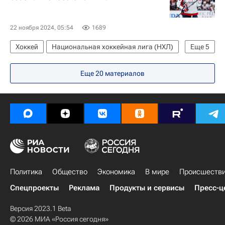
Егор Чинахов
Дмитрий Воронков
Иван Проворов
22 ноября 2024, 05:54
1689
Хоккей
Национальная хоккейная лига (НХЛ)
Еще
5
Вашингтон Кэпиталз
Колорадо Эвеланш
Еще 20 материалов
Александр Овечкин
Валерий Ничушкин
Александр Георгиев
Политика
Общество
Экономика
В мире
Происшеств
Спецпроекты
Реклама
Продукты и сервисы
Пресс-ц
Версия 2023.1 Beta
© 2026 МИА «Россия сегодня»