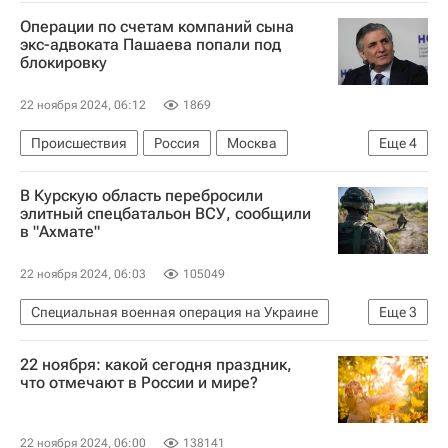
Брянская область
Александр Богомаз
Операции по счетам компаний сына
Министерство обороны РФ (Минобороны РФ)
экс-адвоката Пашаева попали под
блокировку
Происшествия
22 ноября 2024, 06:12
1869
Происшествия
Россия
Москва
Еще
4
Эльман Пашаев
Елена Блиновская
В Курскую область перебросили
Михаил Ефремов
элитный спецбатальон ВСУ, сообщили
в "Ахмате"
Следственный комитет России (СК РФ)
22 ноября 2024, 06:03
105049
Специальная военная операция на Украине
Еще
3
Курская область
Россия
Европа
22 ноября: какой сегодня праздник,
что отмечают в России и мире?
22 ноября 2024, 06:00
138141