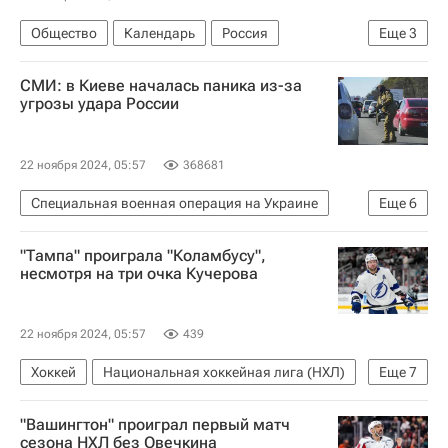
Общество
Календарь
Россия
Еще
3
Религиозные праздники
Праздники
СМИ: в Киеве началась паника из-за
Какой сегодня праздник
угрозы удара России
22 ноября 2024, 05:57
368681
Специальная военная операция на Украине
Еще
6
Россия
Украина
Киев
"Тампа" проиграла "Коламбусу",
Владимир Путин
Владимир Зеленский
несмотря на три очка Кучерова
Вооруженные силы Украины
22 ноября 2024, 05:57
439
Хоккей
Национальная хоккейная лига (НХЛ)
Еще
7
Тампа-Бэй Лайтнинг
Коламбус Блю Джекетс
"Вашингтон" проиграл первый матч
Никита Кучеров
Кирилл Марченко
сезона НХЛ без Овечкина