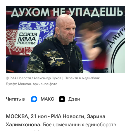
© РИА Новости / Александр Сухов
Перейти в медиабанк
Джефф Монсон. Архивное фото
Читать в
МАКС
Дзен
МОСКВА, 21 ноя - РИА Новости, Зарина
Халимхонова.
Боец смешанных единоборств