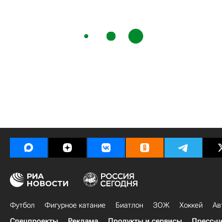
Футбол
Фигурное катание
Биатлон
ЗОЖ
Хоккей
Ав
Спецпроекты
Реклама
Продукты и сервисы
Пресс-ц