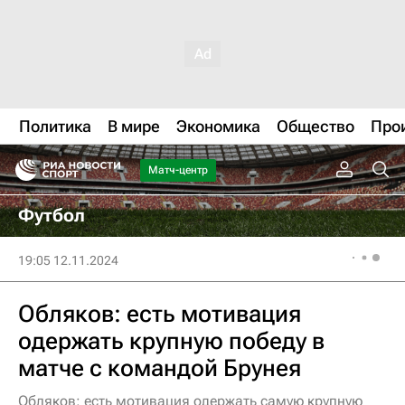
Политика
В мире
Экономика
Общество
Про
Матч-центр
Футбол
19:05 12.11.2024
Обляков: есть мотивация
одержать крупную победу в
матче с командой Брунея
Обляков: есть мотивация одержать самую крупную