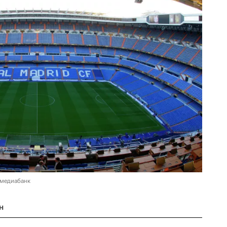
 медиабанк
н