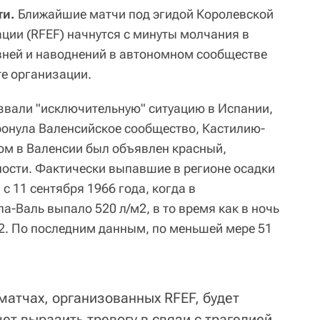
ти.
Ближайшие матчи под эгидой Королевской
ции (RFEF) начнутся с минуты молчания в
вней и наводнений в автономном сообществе
те организации.
звали "исключительную" ситуацию в Испании,
ронула Валенсийское сообщество, Кастилию-
ом в Валенсии был объявлен красный,
ости. Фактически выпавшие в регионе осадки
 11 сентября 1966 года, когда в
а-Валь выпало 520 л/м2, в то время как в ночь
м2. По последним данным, по меньшей мере 51
матчах, организованных RFEF, будет
ет выразить тревогу в связи с трагедией,