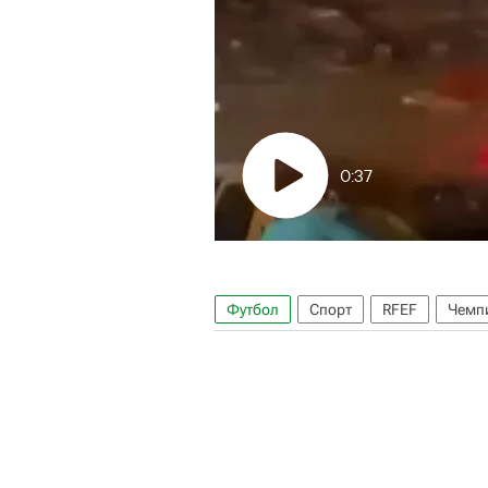
0:37
Футбол
Спорт
RFEF
Чемпи