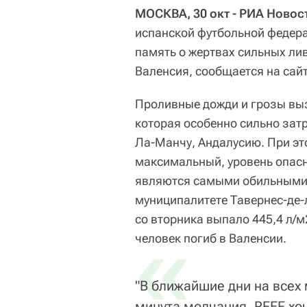
МОСКВА, 30 окт - РИА Новос
испанской футбольной федера
память о жертвах сильных ли
Валенсия, сообщается на сай
Проливные дожди и грозы вы
которая особенно сильно зат
Ла-Манчу, Андалусию. При эт
максимальный, уровень опасн
являются самыми обильными с
муниципалитете Тавернес-де-л
со вторника выпало 445,4 л/
«
человек погиб в Валенсии.
"В ближайшие дни на всех 
минута молчания. RFEF хоч