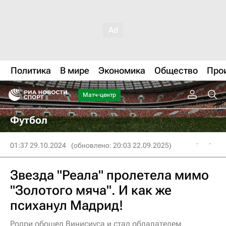
Политика
В мире
Экономика
Общество
Про
Матч-центр
Футбол
01:37 29.10.2024
(обновлено: 20:03 22.09.2025)
Звезда "Реала" пролетела мимо
"Золотого мяча". И как же
психанул Мадрид!
Родри обошел Винисиуса и стал обладателем