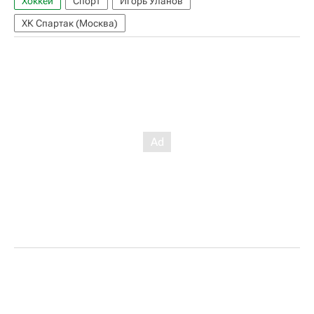
Хоккей
Спорт
Игорь Уланов
ХК Спартак (Москва)