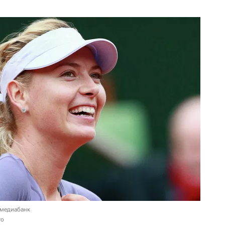
 медиабанк
то