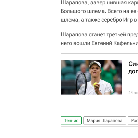
Шарапова, завершившая карье
Большого шлема. Всего на ее 
шлема, а также серебро Игр 
Шарапова станет третьей пр
него вошли Евгений Кафельни
Си
до
24 ок
Теннис
Мария Шарапова
Ро