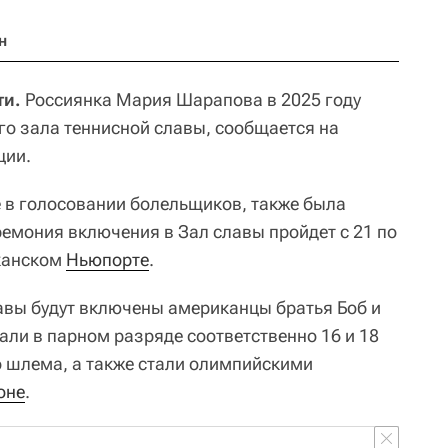
н
ти.
Россиянка Мария Шарапова в 2025 году
о зала теннисной славы, сообщается на
ции.
 в голосовании болельщиков, также была
мония включения в Зал славы пройдет с 21 по
иканском
Ньюпорте
.
лавы будут включены американцы братья Боб и
али в парном разряде соответственно 16 и 18
о шлема, а также стали олимпийскими
оне
.